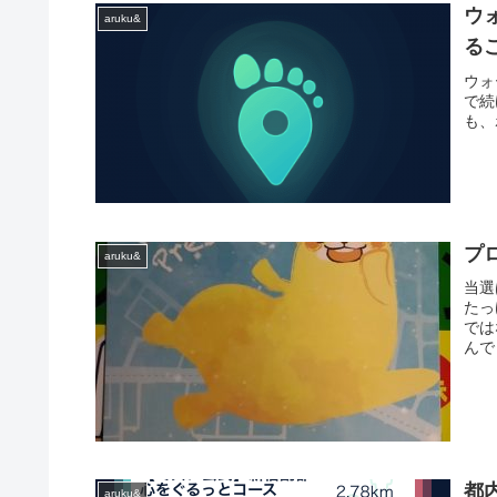
ウ
aruku&
る
ウォ
で続
も、
プロ
aruku&
当選
たっ
では
んで
都
aruku&