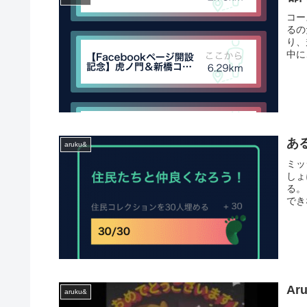
コー
るの
り、
中に
あ
aruku&
ミッ
しょ
る。
でき
Ar
aruku&