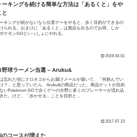
ォーキングを続ける簡単な方法は「あるくと」をや
こと
ーキングが続かないなら位置ゲーをやると、歩く目的ができるの
けられる。おまけに「あるくと」は賞品も出るのでお得。しか
ポケモンGOといっしょにやれる。
2019.04.01
野球ラーメン当選 – Aruku&
は忘れた頃にクロネコからお届けメールが届いて、「何頼んでい
け？」と思っていたら、Aruku&の商品だった。商品ゲットが目的
ないPokémon GOで歩くゲーの分野に多くのプレーヤーが流れ込
きた。けど、「歩かせる」ことを目的と...
2017.07.23
内のコースが増えた