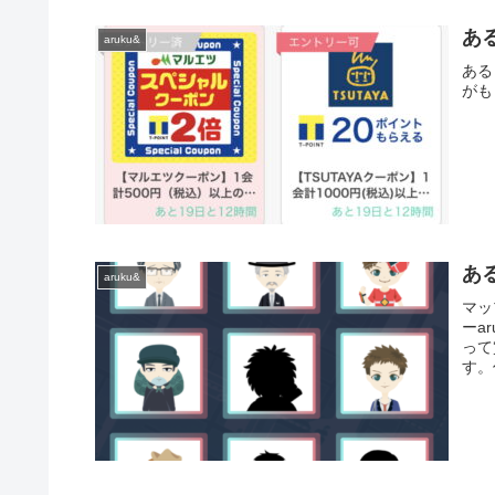
あ
aruku&
ある
がも
あ
aruku&
マッ
ーa
って
す。