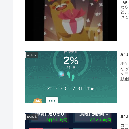
In
たら
ど、
けで
ar
aruku&
ポケ
なっ
ケモ
動距
a
aruku&
カー