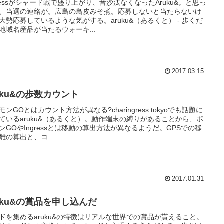
gressがシャード戦で盛り上がり、音沙汰なくなったAruku&。と思っ
、当選の連絡が。広島の鳥皮みそ煮。応募しないと当たらないけ
大勢応募しているような気がする。aruku&（あるくと） - 歩くだ
地域名産品が当たるウォーキ...
2017.03.15
uku&の歩数カウント
モンGOとはカウント方法が異なる?charingress.tokyoでも話題に
ているaruku&（あるくと）。動作端末の縛りがあることから、ポ
ンGOやIngressとは移動の算出方法が異なるようだ。GPSでの移
離の算出と、コ...
2017.01.31
ruku&の賞品を申し込んだ
ドを集めるaruku&の特徴はリアルな世界での賞品が貰えること。