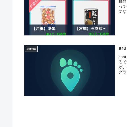
賞品
って
要な
ar
aruku&
ch
るで
が、
グラ