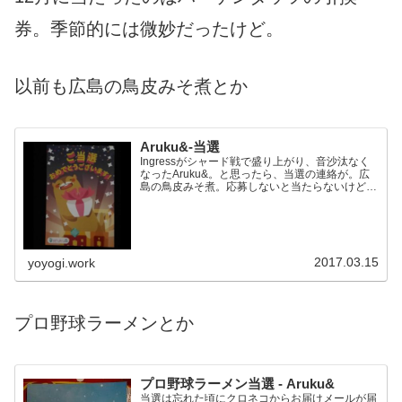
券。季節的には微妙だったけど。
以前も広島の鳥皮みそ煮とか
Aruku&-当選
Ingressがシャード戦で盛り上がり、音沙汰なく
なったAruku&。と思ったら、当選の連絡が。広
島の鳥皮みそ煮。応募しないと当たらないけど、
大勢応募しているような気がする。aruku&（あ
るくと） - 歩くだけで地域名産品が当たるウォー
キ...
2017.03.15
yoyogi.work
プロ野球ラーメンとか
プロ野球ラーメン当選 - Aruku&
当選は忘れた頃にクロネコからお届けメールが届