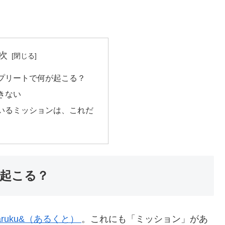
次
プリートで何が起こる？
きない
いるミッションは、これだ
起こる？
aruku&（あるくと）
。これにも「ミッション」があ