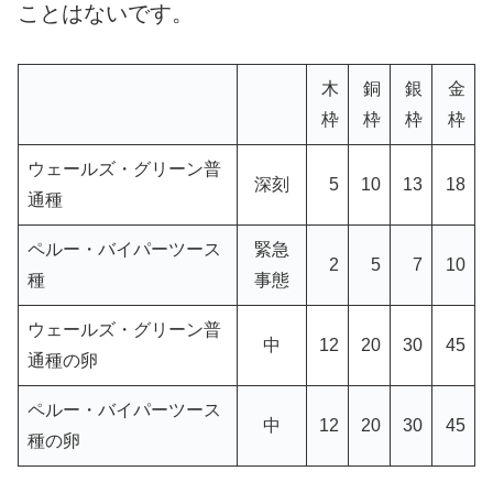
ことはないです。
木
銅
銀
金
枠
枠
枠
枠
ウェールズ・グリーン普
深刻
5
10
13
18
通種
ペルー・バイパーツース
緊急
2
5
7
10
種
事態
ウェールズ・グリーン普
中
12
20
30
45
通種の卵
ペルー・バイパーツース
中
12
20
30
45
種の卵