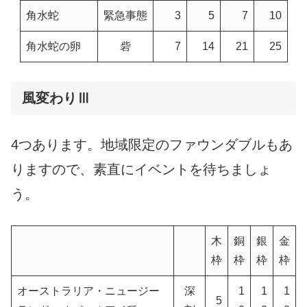
角水蛇
緊急事態
3
5
7
10
角水蛇の卵
砦
7
14
21
25
風変わりⅢ
4つあります。地域限定のファウンダブルもあ
りますので、素直にイベントを待ちましょ
う。
木
銅
銀
金
枠
枠
枠
枠
オーストラリア・ニュージー
深
1
1
1
5