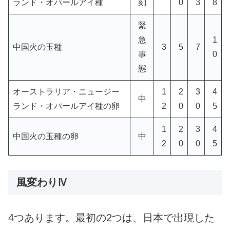
ランド・オパールアイ種
刻
0
3
8
緊
急
1
中国火の玉種
3
5
7
事
0
態
オーストラリア・ニュージー
1
2
3
4
中
ランド・オパールアイ種の卵
2
0
0
5
1
2
3
4
中国火の玉種の卵
中
2
0
0
5
風変わりⅣ
4つあります。最初の2つは、日本で出現した