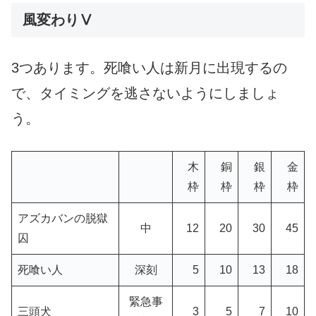
風変わりⅤ
3つあります。死喰い人は新月に出現するの
で、タイミングを逃さないようにしましょ
う。
木
銅
銀
金
枠
枠
枠
枠
アズカバンの脱獄
中
12
20
30
45
囚
死喰い人
深刻
5
10
13
18
緊急事
三頭犬
3
5
7
10