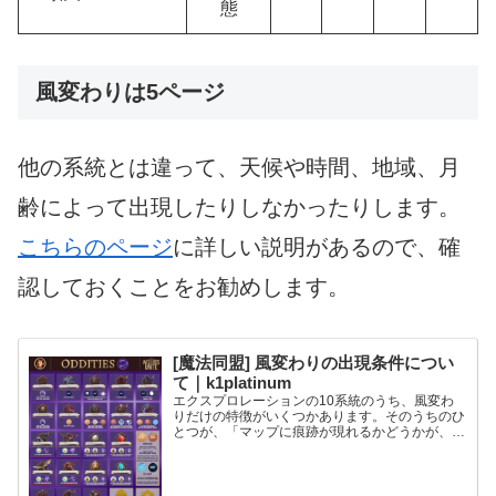
態
風変わりは5ページ
他の系統とは違って、天候や時間、地域、月
齢によって出現したりしなかったりします。
こちらのページ
に詳しい説明があるので、確
認しておくことをお勧めします。
[魔法同盟] 風変わりの出現条件につい
て｜k1platinum
エクスプロレーションの10系統のうち、風変わ
りだけの特徴がいくつかあります。そのうちのひ
とつが、「マップに痕跡が現れるかどうかが、天
候や時間帯などの条件に大きく左右される」こと
です。 今までこの「風変わりの出現条件」につ
いては不明な点もあっ...