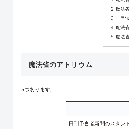
魔法
十号
魔法省
魔法
魔法省のアトリウム
5つあります。
日刊予言者新聞のスタン