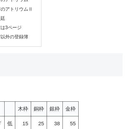
省のアトリウムⅡ
法廷
は3ページ
省以外の登録簿
木枠
銅枠
銀枠
金枠
ド
低
15
25
38
55