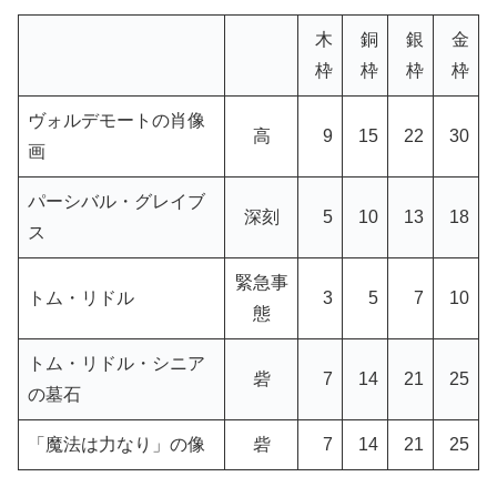
木
銅
銀
金
枠
枠
枠
枠
ヴォルデモートの肖像
高
9
15
22
30
画
パーシバル・グレイブ
深刻
5
10
13
18
ス
緊急事
トム・リドル
3
5
7
10
態
トム・リドル・シニア
砦
7
14
21
25
の墓石
「魔法は力なり」の像
砦
7
14
21
25