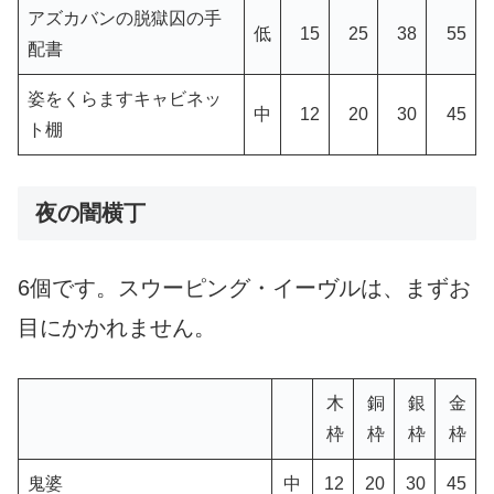
アズカバンの脱獄囚の手
低
15
25
38
55
配書
姿をくらますキャビネッ
中
12
20
30
45
ト棚
夜の闇横丁
6個です。スウーピング・イーヴルは、まずお
目にかかれません。
木
銅
銀
金
枠
枠
枠
枠
鬼婆
中
12
20
30
45