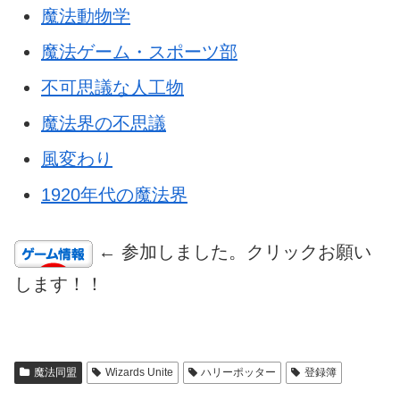
魔法動物学
魔法ゲーム・スポーツ部
不可思議な人工物
魔法界の不思議
風変わり
1920年代の魔法界
← 参加しました。クリックお願い
します！！
魔法同盟
Wizards Unite
ハリーポッター
登録簿