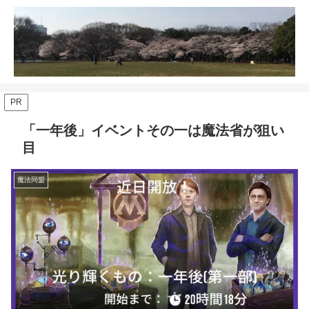
PR
「一年後」イベントその一は魔法省が狙い
目
魔法同盟