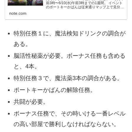
前3時〜6/10(水)午前3時までの1週間。 イベント
のポートキーかばんは従来通りマップ上で見分け
が付きます(紫色)し、距離も前回までと同じく
note.com
1.5km。前回までと同様、特別任務やボーナス
任...
特別任務１に、魔法検知ドリンクの調合が
ある。
脳活性秘薬が必要。ボーナス任務も含める
と、4本。
特別任務３で、魔法薬3本の調合がある。
ポートキーかばんの解除任務。
共闘が必要。
ボーナス任務で、その時いける一番レベル
の高い部屋で勝利しなければならない。