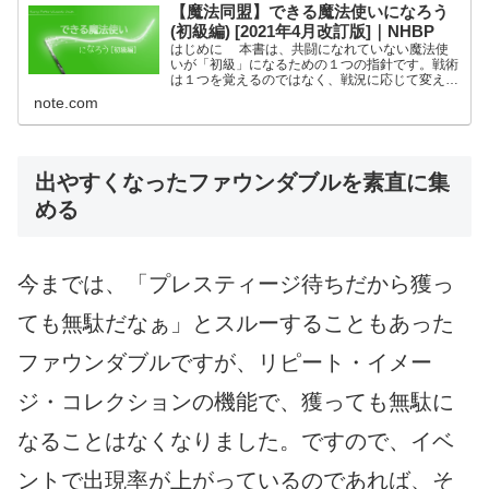
【魔法同盟】できる魔法使いになろう
(初級編) [2021年4月改訂版]｜NHBP
はじめに 本書は、共闘になれていない魔法使
いが「初級」になるための１つの指針です。戦術
は１つを覚えるのではなく、戦況に応じて変えて
いく必要があります。 魔法使いチャレンジで
note.com
の出撃から、敵の種類 や 強さ、そして、戦略呪
文の「呪文」や「呪...
出やすくなったファウンダブルを素直に集
める
今までは、「プレスティージ待ちだから獲っ
ても無駄だなぁ」とスルーすることもあった
ファウンダブルですが、リピート・イメー
ジ・コレクションの機能で、獲っても無駄に
なることはなくなりました。ですので、イベ
ントで出現率が上がっているのであれば、そ