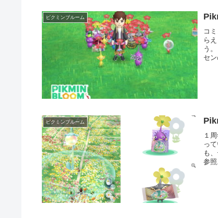
Pi
ピクミンブルーム
コミ
らえ
う。
セ
Pi
ピクミンブルーム
１周
って
も、
参照