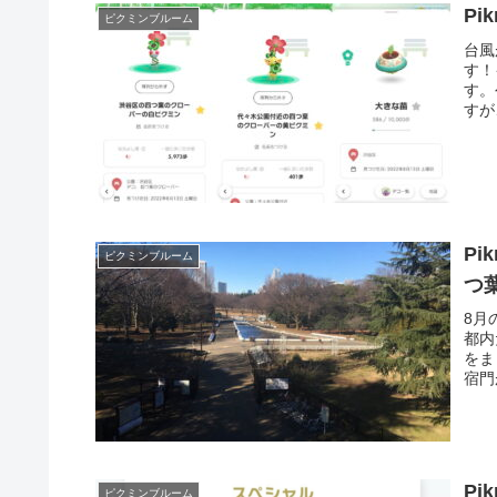
Pi
ピクミンブルーム
台風
す！
す。
すが
Pi
ピクミンブルーム
つ
8月
都内
をま
宿門
Pi
ピクミンブルーム