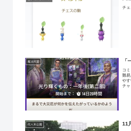
チェ
「
魔法同盟
コミ
難易
やす
チャ
11
代々木公園