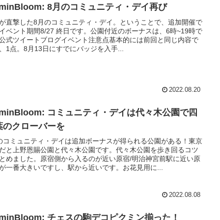
kminBloom: 8月のコミュニティ・デイ再び
が直撃した8月のコミュニティ・デイ。ということで、追加開催で
イベント期間8/27 終日です。公園付近のボーナスは、6時~19時で
公式ツイートブログイベント注意点基本的には前回と同じ内容で
、1点。8月13日にすでにバッジを入手...
2022.08.20
kminBloom: コミュニティ・デイは代々木公園で四
葉のクローバーを
のコミュニティ・デイは追加ボーナスが得られる公園がある！東京
だと上野恩賜公園と代々木公園です。代々木公園を歩き回るコツ
とめました。原宿側から入るのが近い原宿/明治神宮前駅に近い原
が一番大きいですし、駅から近いです。お花見用に...
2022.08.08
kminBloom: チェスの駒デコピクミン揃った！