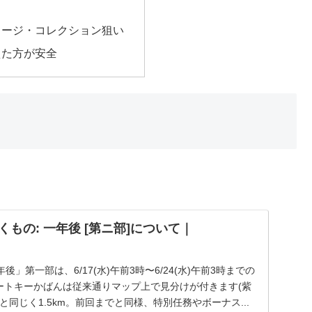
メージ・コレクション狙い
えた方が安全
くもの: 一年後 [第ニ部]について｜
」第一部は、6/17(水)午前3時〜6/24(水)午前3時までの
ポートキーかばんは従来通りマップ上で見分けが付きます(紫
と同じく1.5km。前回までと同様、特別任務やボーナス...