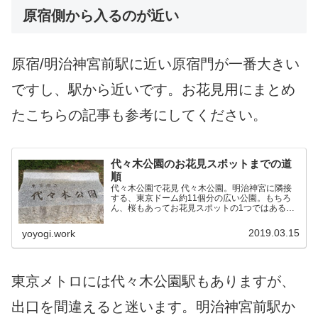
原宿側から入るのが近い
原宿/明治神宮前駅に近い原宿門が一番大きい
ですし、駅から近いです。お花見用にまとめ
たこちらの記事も参考にしてください。
代々木公園のお花見スポットまでの道
順
代々木公園で花見 代々木公園。明治神宮に隣接
する、東京ドーム約11個分の広い公園。もちろ
ん、桜もあってお花見スポットの1つではあるの
だが、花見客で激混みとなるので案内板は頼りに
ならない。 そこで、交通の便のいい原宿側から
2019.03.15
yoyogi.work
お花見スポットへの行...
東京メトロには代々木公園駅もありますが、
出口を間違えると迷います。明治神宮前駅か