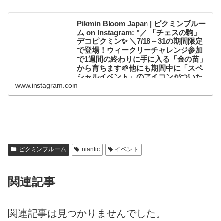
Pikmin Bloom Japan | ピクミンブルー
ム on Instagram: "／ 「チェスの駒」
デコピクミン✨ ＼7/18～31の期間限定
で登場！ウィークリーチャレンジ参加
で1週間の終わりに手に入る「金の苗」
から育ちます🌱他にも期間中に「スペ
シャルイベント」のアイコンがついた
大きな苗からも育ちます。詳細はアプ
www.instagram.com
リ内のお知らせから✅#ピクミンブルー
ム"
412 likes, 1 comments - pikminbloom_jp on July
17, 2022: "／「チェスの駒」デコピクミン✨＼
7/18～31の期間限定で登場！ウィークリーチャ
レンジ参加で1週間の終わりに手に入る「金の
苗...
ピクミンブルーム
niantic
イベント
関連記事
関連記事は見つかりませんでした。