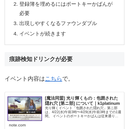
登録簿を埋めるにはポートキーかばんが
必要
出現しやすくなるファウンダブル
イベントが続きます
痕跡検知ドリンクが必要
イベント内容は
こちら
で。
[魔法同盟] 光り輝くもの：包囲された
隠れ穴 [第ニ部] について｜k1platinum
光り輝くイベント「包囲された隠れ穴」第ニ部
は、4/22(水)午前3時〜4/29(水)午前3時までの1週
間。 イベントのポートキーかばんは従来通りマ
ップ上で見分けが付きます(紫色)し、距離も前回
と同じく1.5km。特別任務やボーナス任務も
note.com
「新...