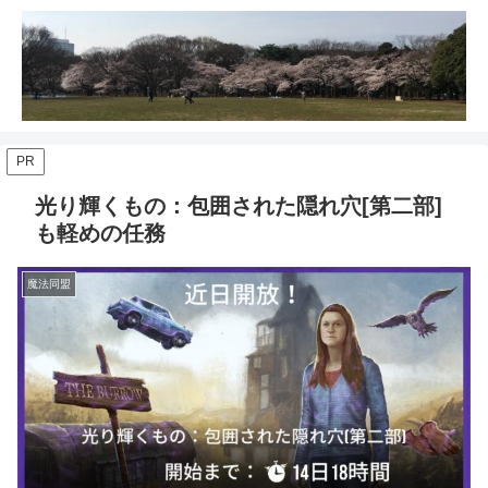
PR
光り輝くもの：包囲された隠れ穴[第二部]
も軽めの任務
魔法同盟