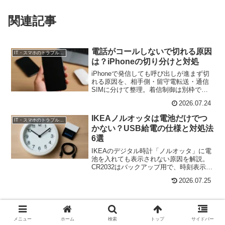
関連記事
電話がコールしないで切れる原因
IT・スマホのトラブル解決
は？iPhoneの切り分けと対処
iPhoneで発信しても呼び出しが進まず切
れる原因を、相手側・留守電転送・通信
SIMに分けて整理。着信制御は別枠で確
認する手順です。
2026.07.24
IKEAノルオッタは電池だけでつ
IT・スマホのトラブル解決
かない？USB給電の仕様と対処法
6選
IKEAのデジタル時計「ノルオッタ」に電
池を入れても表示されない原因を解説。
CR2032はバックアップ用で、時刻表示に
はUSB給電が必要です。つかないときの
2026.07.25
確認方法や故障の見分け方、対処法を紹
介します。
ホーム
IT・スマホのトラブル解決
メニュー
ホーム
検索
トップ
サイドバー