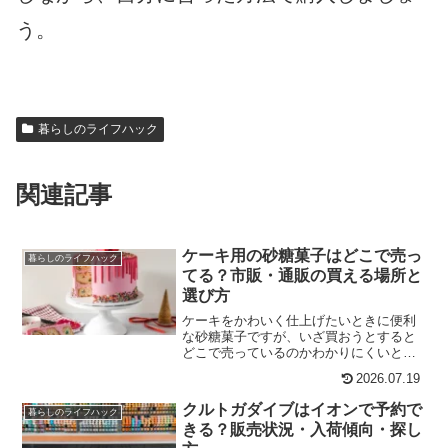
う。
暮らしのライフハック
関連記事
ケーキ用の砂糖菓子はどこで売っ
暮らしのライフハック
てる？市販・通販の買える場所と
選び方
ケーキをかわいく仕上げたいときに便利
な砂糖菓子ですが、いざ買おうとすると
どこで売っているのかわかりにくいと感
じることが少なくありません。スーパー
2026.07.19
に置いていると思っていたのに見つから
なかったり、100均やバラエティショップ
クルトガダイブはイオンで予約で
暮らしのライフハック
でも売り場がわかりに...
きる？販売状況・入荷傾向・探し