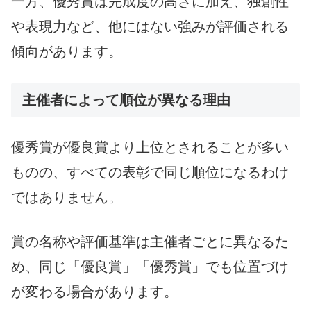
一方、優秀賞は完成度の高さに加え、独創性
や表現力など、他にはない強みが評価される
傾向があります。
主催者によって順位が異なる理由
優秀賞が優良賞より上位とされることが多い
ものの、すべての表彰で同じ順位になるわけ
ではありません。
賞の名称や評価基準は主催者ごとに異なるた
め、同じ「優良賞」「優秀賞」でも位置づけ
が変わる場合があります。