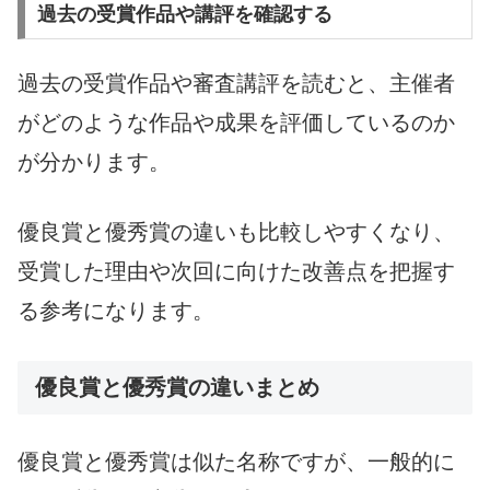
過去の受賞作品や講評を確認する
過去の受賞作品や審査講評を読むと、主催者
がどのような作品や成果を評価しているのか
が分かります。
優良賞と優秀賞の違いも比較しやすくなり、
受賞した理由や次回に向けた改善点を把握す
る参考になります。
優良賞と優秀賞の違いまとめ
優良賞と優秀賞は似た名称ですが、一般的に