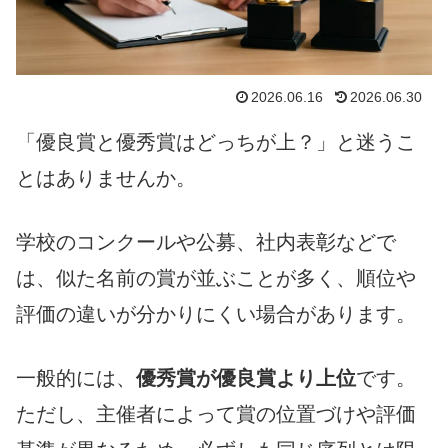
2026.06.16
2026.06.30
「優良賞と優秀賞はどっちが上？」と迷うこ
とはありませんか。
学校のコンクールや公募、社内表彰などで
は、似た名前の賞が並ぶことが多く、順位や
評価の違いが分かりにくい場合があります。
一般的には、
優秀賞が優良賞より上位
です。
ただし、主催者によって賞の位置づけや評価