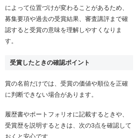
によって位置づけが変わることがあるため、
募集要項や過去の受賞結果、審査講評まで確
認すると受賞の意味を理解しやすくなりま
す。
受賞したときの確認ポイント
賞の名前だけでは、受賞の価値や順位を正確
に判断できない場合があります。
履歴書やポートフォリオに記載するときや、
受賞歴を説明するときは、次の3点を確認して
おくと安心です。