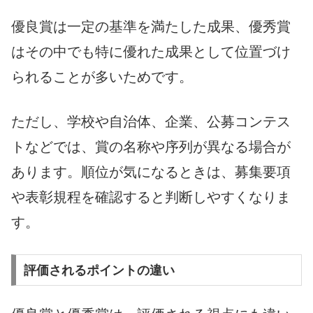
優良賞は一定の基準を満たした成果、優秀賞
はその中でも特に優れた成果として位置づけ
られることが多いためです。
ただし、学校や自治体、企業、公募コンテス
トなどでは、賞の名称や序列が異なる場合が
あります。順位が気になるときは、募集要項
や表彰規程を確認すると判断しやすくなりま
す。
評価されるポイントの違い