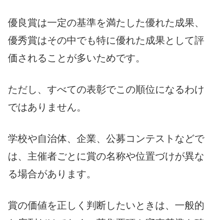
優良賞は一定の基準を満たした優れた成果、
優秀賞はその中でも特に優れた成果として評
価されることが多いためです。
ただし、すべての表彰でこの順位になるわけ
ではありません。
学校や自治体、企業、公募コンテストなどで
は、主催者ごとに賞の名称や位置づけが異な
る場合があります。
賞の価値を正しく判断したいときは、一般的