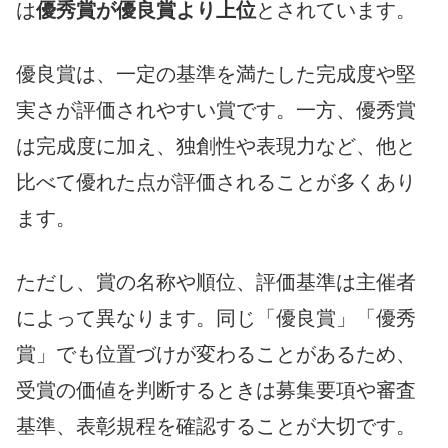
は
優秀賞が優良賞より上位
とされています。
優良賞は、一定の基準を満たした完成度や堅
実さが評価されやすい賞です。一方、優秀賞
は完成度に加え、独創性や表現力など、他と
比べて優れた点が評価されることが多くあり
ます。
ただし、賞の名称や順位、評価基準は主催者
によって異なります。同じ「優良賞」「優秀
賞」でも位置づけが変わることがあるため、
受賞の価値を判断するときは募集要項や審査
基準、表彰規程を確認することが大切です。