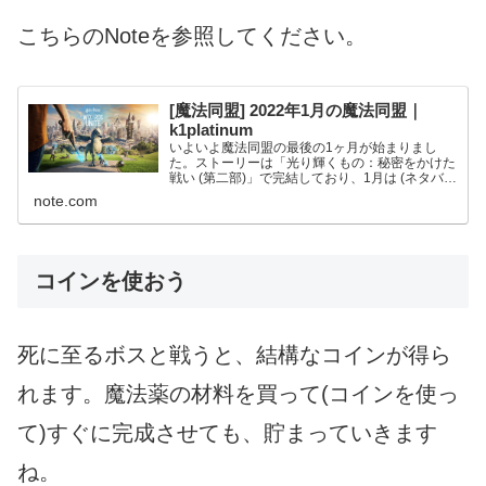
こちらのNoteを参照してください。
[魔法同盟] 2022年1月の魔法同盟｜
k1platinum
いよいよ魔法同盟の最後の1ヶ月が始まりまし
た。ストーリーは「光り輝くもの：秘密をかけた
戦い (第二部)」で完結しており、1月は (ネタバレ
になるので詳しくは書きませんが) 「あと数週間
note.com
ですべての痕跡が出なくなるだろう」と言われた
期間に当たり...
コインを使おう
死に至るボスと戦うと、結構なコインが得ら
れます。魔法薬の材料を買って(コインを使っ
て)すぐに完成させても、貯まっていきます
ね。