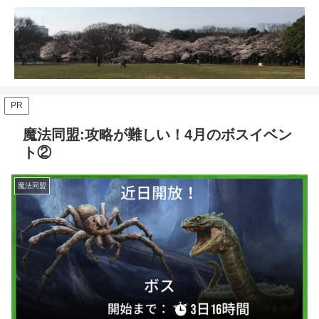
PR
魔法同盟:攻略が難しい！4月のボスイベン
ト②
魔法同盟