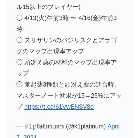
ル15以上のプレイヤー)
◯ 4/13(火)午前3時 〜 4/16(金)午前3
時
◯ スリザリンのバジリスクとアラゴ
グのマップ出現率アップ
◯ 頭冴え薬の材料のマップ出現率ア
ップ
◯ 奮起薬3種類と頭冴え薬の調合時、
マスターノート効果が15→25%にアッ
プ
https://t.co/61VwENSV8o
— 𝕜𝟙𝕡𝕝𝕒𝕥𝕚𝕟𝕦𝕞 (@k1platinum)
April
7, 2021