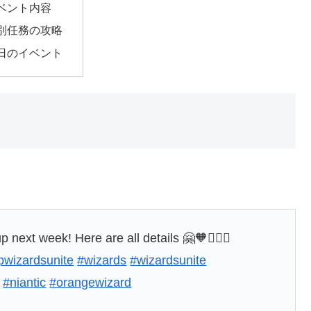
ベント内容
別任務の攻略
日のイベント
next week! Here are all details 🤗🧡🧙🏼‍♂️
pwizardsunite
#wizards
#wizardsunite
#niantic
#orangewizard