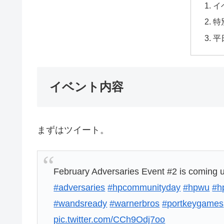
イ
特
平
イベント内容
まずはツイート。
February Adversaries Event #2 is coming up 
#adversaries
#hpcommunityday
#hpwu
#h
#wandsready
#warnerbros
#portkeygames
pic.twitter.com/CCh9Odj7oo