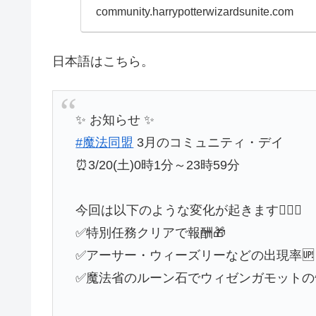
community.harrypotterwizardsunite.com
日本語はこちら。
✨ お知らせ ✨
#魔法同盟
3月のコミュニティ・デイ
⏰3/20(土)0時1分～23時59分
今回は以下のような変化が起きます🧙‍♂️✨
✅特別任務クリアで報酬🎁
✅アーサー・ウィーズリーなどの出現率🆙
✅魔法省のルーン石でウィゼンガモットの