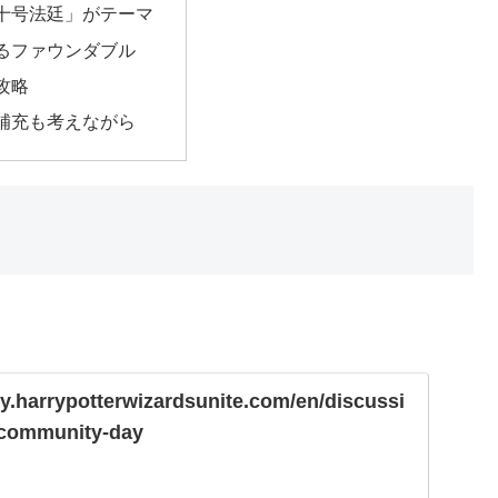
十号法廷」がテーマ
るファウンダブル
攻略
補充も考えながら
y.harrypotterwizardsunite.com/en/discussi
-community-day