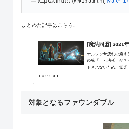
— 𝕜𝟙𝕡𝕝𝕒𝕥𝕚𝕟𝕦𝕞 (@k1platinum)
March 17
まとめた記事はこちら。
[魔法同盟] 2021
ナルシッサ疲れの癒え
録簿「十号法廷」がテ
トされないため、気楽にいき
地域...
note.com
対象となるファウンダブル