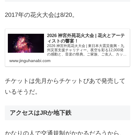
2017年の花火大会は8/20。
2026 神宮外苑花火大会 | 花火とアーテ
ィストの響宴！
2026 神宮外苑花火大会 | 東日本大震災復興・九
州災害支援チャリティー。夜空を彩る12,000発
の感動と、音楽の祭典。ご家族、ご友人、カップ
ルなど、それぞれのシチュエーションにあわせた
www.jinguhanabi.com
会場で、思い思いの夏の夜、神宮外苑花火大会を
お楽しみ...
チケットは先月からチケットぴあで発売して
いるそうだ。
アクセスはJRか地下鉄
かなりの人で交通規制がかかるだろうから、