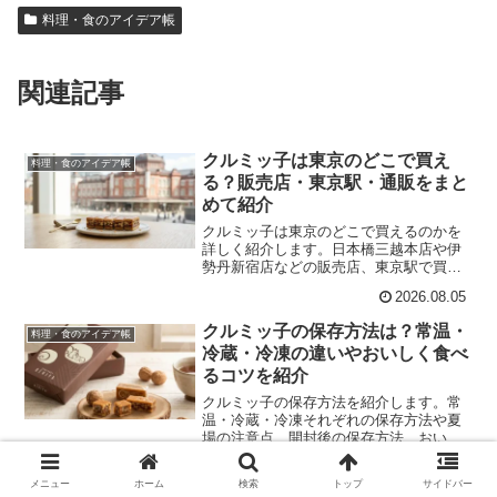
料理・食のアイデア帳
関連記事
クルミッ子は東京のどこで買え
料理・食のアイデア帳
る？販売店・東京駅・通販をまと
めて紹介
クルミッ子は東京のどこで買えるのかを
詳しく紹介します。日本橋三越本店や伊
勢丹新宿店などの販売店、東京駅で買え
る可能性がある店舗、売り切れを避ける
2026.08.05
コツ、公式オンラインショップや通販で
購入する方法までまとめました。
クルミッ子の保存方法は？常温・
料理・食のアイデア帳
冷蔵・冷凍の違いやおいしく食べ
るコツを紹介
クルミッ子の保存方法を紹介します。常
温・冷蔵・冷凍それぞれの保存方法や夏
場の注意点、開封後の保存方法、おいし
く食べるコツを解説。通販で購入する方
2026.08.07
法や販売店情報もあわせて紹介していま
メニュー
ホーム
検索
トップ
サイドバー
す。