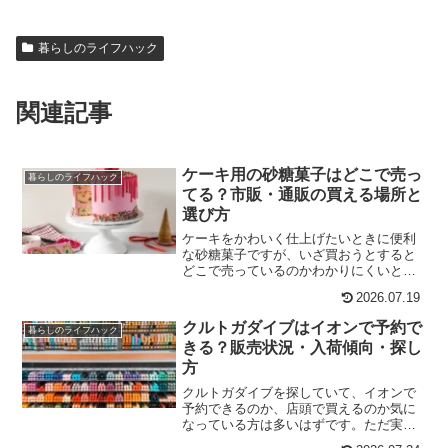
暮らしのライフハック
関連記事
ケーキ用の砂糖菓子はどこで売っ
暮らしのライフハック
てる？市販・通販の買える場所と
選び方
ケーキをかわいく仕上げたいときに便利
な砂糖菓子ですが、いざ買おうとすると
どこで売っているのかわかりにくいと感
じることが少なくありません。スーパー
2026.07.19
に置いていると思っていたのに見つから
なかったり、100均やバラエティショップ
クルトガダイブはイオンで予約で
暮らしのライフハック
でも売り場がわかりに...
きる？販売状況・入荷傾向・探し
方
クルトガダイブを探していて、イオンで
予約できるのか、店頭で買えるのか気に
なっている方は多いはずです。ただ実際
には、イオンならどの店舗でも同じよう