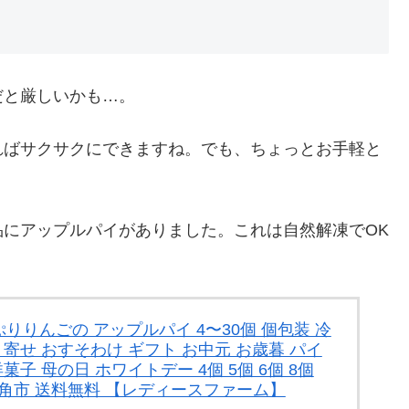
だと厳しいかも…。
ればサクサクにできますね。でも、ちょっとお手軽と
にアップルパイがありました。これは自然解凍でOK
りんごの アップルパイ 4〜30個 個包装 冷
り寄せ おすそわけ ギフト お中元 お歳暮 パイ
菓子 母の日 ホワイトデー 4個 5個 6個 8個
田 鹿角市 送料無料 【レディースファーム】