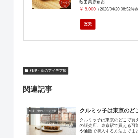
秋田県鹿角市
￥ 8,000
（2026/04/20 08:52時
楽天
料理・食のアイデア帳
関連記事
クルミッ子は東京のど
料理・食のアイデア帳
クルミッ子は東京のどこで買
の販売店、東京駅で買える可
や通販で購入する方法までま