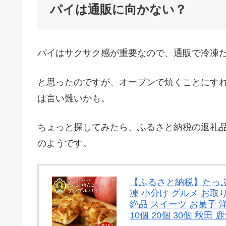
パイは通販に向かない？
パイはサクサク感が重要なので、通販で冷凍
と思ったのですが、オーブンで焼くことにす
は言い難いかも。
ちょっと探してみたら、ふるさと納税の返礼品
のようです。
【ふるさと納税】たっぷり
凍 小分け グルメ お取
絶品 スイーツ お菓子 洋
10個 20個 30個 秋