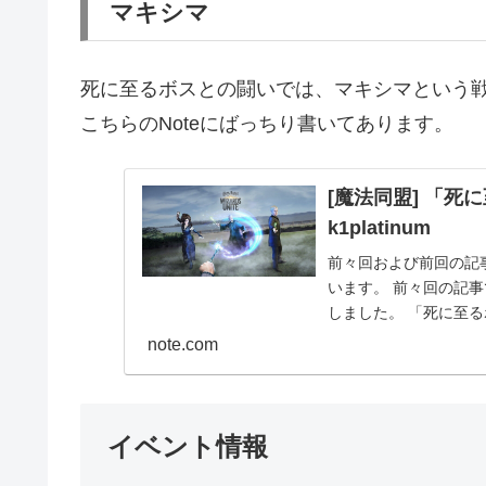
マキシマ
死に至るボスとの闘いでは、マキシマという
こちらのNoteにばっちり書いてあります。
[魔法同盟] 「
k1platinum
前々回および前回の記
います。 前々回の記
しました。 「死に至るボス
1...
note.com
イベント情報