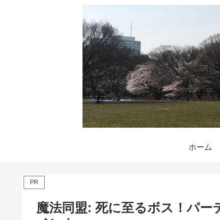
ホーム
PR
魔法同盟: 死に至るボス！パ