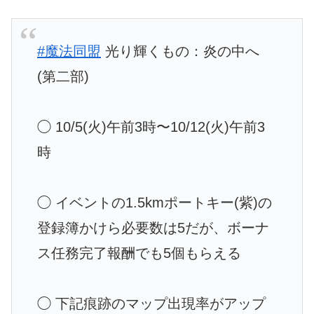
#魔法同盟
光り輝くもの：炎の中へ
(第二部)
◯ 10/5(火)午前3時〜10/12(火)午前3
時
◯ イベントの1.5kmポートキー(紫)の
登録簿かけら必要数は5だが、ボーナ
ス任務完了報酬でも5個もらえる
◯ 下記痕跡のマップ出現率がアップ