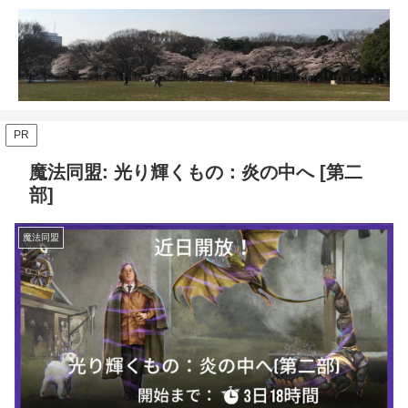
PR
魔法同盟: 光り輝くもの：炎の中へ [第二
部]
魔法同盟