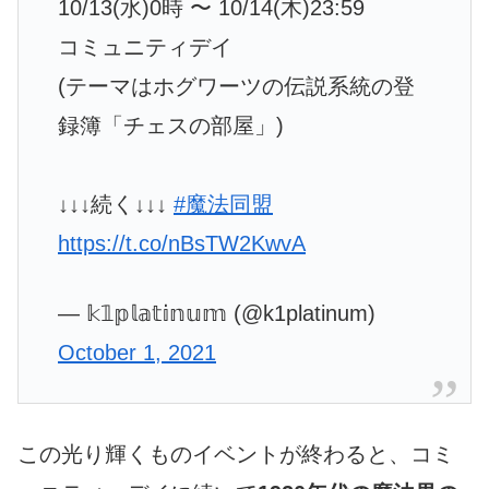
10/13(水)0時 〜 10/14(木)23:59
コミュニティデイ
(テーマはホグワーツの伝説系統の登
録簿「チェスの部屋」)
↓↓↓続く↓↓↓
#魔法同盟
https://t.co/nBsTW2KwvA
— 𝕜𝟙𝕡𝕝𝕒𝕥𝕚𝕟𝕦𝕞 (@k1platinum)
October 1, 2021
この光り輝くものイベントが終わると、コミ