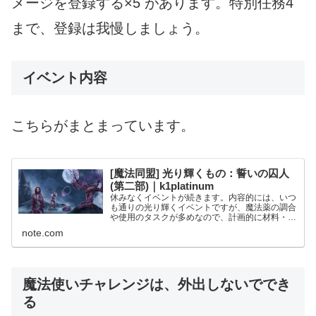
メージを登録する×5 があります。特別任務4
まで、登録は我慢しましょう。
イベント内容
こちらがまとまっています。
[魔法同盟] 光り輝くもの：誓いの囚人
(第二部)｜k1platinum
休みなくイベントが続きます。内容的には、いつ
も通りの光り輝くイベントですが、魔法薬の調合
や使用のタスクが多めなので、計画的に材料・魔
法薬を準備しておきましょう。 また直後に
note.com
「1920年代の魔法界の集結」イベントがあるの
で、手持ちのポートキー...
魔法使いチャレンジは、外出しないででき
る