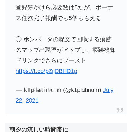
登録簿かけら必要数は5だが、ボーナ
ス任務完了報酬でも5個もらえる
◯ ボンバーダの呪文で回収する痕跡
のマップ出現率がアップし、痕跡検知
ドリンクでさらにブースト
https://t.co/pZjjDBHD1p
— 𝕜𝟙𝕡𝕝𝕒𝕥𝕚𝕟𝕦𝕞 (@k1platinum)
July
22, 2021
朝夕の涼しい時間帯に