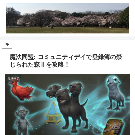
PR
魔法同盟: コミュニティデイで登録簿の禁
じられた森Ⅱを攻略！
魔法同盟