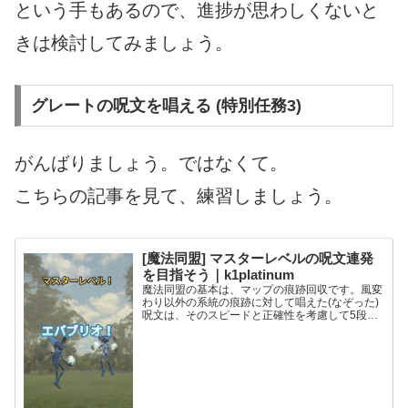
という手もあるので、進捗が思わしくないと
きは検討してみましょう。
グレートの呪文を唱える (特別任務3)
がんばりましょう。ではなくて。
こちらの記事を見て、練習しましょう。
[魔法同盟] マスターレベルの呪文連発
を目指そう｜k1platinum
魔法同盟の基本は、マップの痕跡回収です。風変
わり以外の系統の痕跡に対して唱えた(なぞった)
呪文は、そのスピードと正確性を考慮して5段階
の判定がなされ、良い判定を得るほど高確率で回
収に成功することは、皆さんご存知だと思いま
す。 ゲーム内には、...