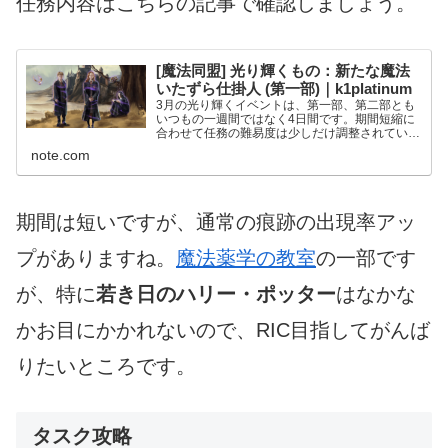
任務内容はこちらの記事で確認しましょう。
[魔法同盟] 光り輝くもの：新たな魔法
いたずら仕掛人 (第一部)｜k1platinum
3月の光り輝くイベントは、第一部、第二部とも
いつもの一週間ではなく4日間です。期間短縮に
合わせて任務の難易度は少しだけ調整されていま
すが、普段の光り輝くイベントで任務クリアが1
note.com
週間ぎりぎりの方や、平日にはあまりプレイ時間
を確保できない方には...
期間は短いですが、通常の痕跡の出現率アッ
プがありますね。
魔法薬学の教室
の一部です
が、特に
若き日のハリー・ポッター
はなかな
かお目にかかれないので、RIC目指してがんば
りたいところです。
タスク攻略