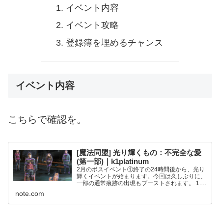
イベント内容
イベント攻略
登録簿を埋めるチャンス
イベント内容
こちらで確認を。
[魔法同盟] 光り輝くもの：不完全な愛
(第一部)｜k1platinum
2月のボスイベント①終了の24時間後から、光り
輝くイベントが始まります。今回は久しぶりに、
一部の通常痕跡の出現もブーストされます。 1.
日時 2021年2月10日(水)午前4時 〜 2月17日(水)
note.com
午前4時 なお本イベントの終了と同時に、...