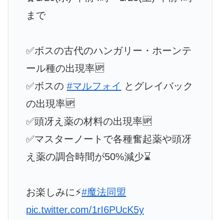
まで
✅ボスの古代のハンガリー・ホーンテ
ール種の出現率🆙
✅ボスの
#マルフォイ
とグレイバック
の出現率🆙
✅頭冴え薬の材料の出現率🆙
✅マスターノートで各種奮起薬や頭冴
え薬の調合時間が50%減少⌛️
お楽しみに⚡️
#魔法同盟
pic.twitter.com/1rI6PUcK5y