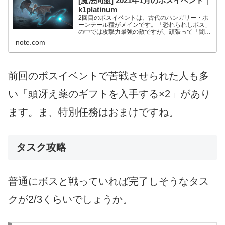
[魔法同盟] 2021年1月のボスイベント｜
k1platinum
2回目のボスイベントは、古代のハンガリー・ホ
ーンテール種がメインです。「恐れられしボス」
の中では攻撃力最強の敵ですが、頑張って「闇の
魔術に対する防衛術の本」(DADA本)をたくさん
note.com
集めましょう。(ボスイベントに参加できるの
は、魔法使いレベル...
前回のボスイベントで苦戦させられた人も多
い「頭冴え薬のギフトを入手する×2」があり
ます。ま、特別任務はおまけですね。
タスク攻略
普通にボスと戦っていれば完了しそうなタス
クが2/3くらいでしょうか。