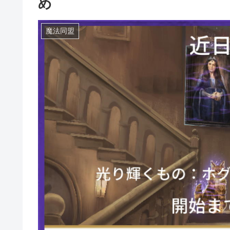
め
魔法同盟