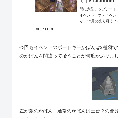
て｜k1platinum
間に大型アップデート
イベント、ボスイベン
が、12月の光り輝く
仕組み自体は第一部...
note.com
今回もイベントのポートキーかばんは2種類
のかばんを間違って拾うことが何度かありまし
左が銀のかばん。通常のかばんは土台？の部