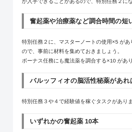
が入手できることがあるので、特別任務２に
奮起薬や治療薬など調合時間の短
特別任務２に、マスターノートの使用×5 が
ので、事前に材料を集めておきましょう。
ボーナス任務にも魔法薬を調合する×10 が
バルッフィオの脳活性秘薬があれ
特別任務３や４で経験値を稼ぐタスクがあり
いずれかの奮起薬 10本