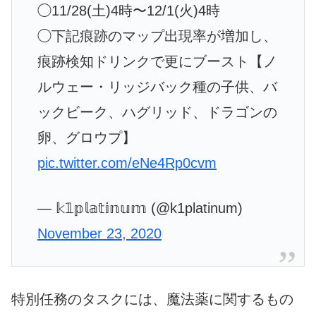
◯11/28(土)4時〜12/1(火)4時
◯下記痕跡のマップ出現率が増加し、
痕跡検知ドリンクで更にブースト【ノ
ルウェー・リッジバック種の子供、バ
ックビーク、ハグリッド、ドラゴンの
卵、グロウプ】
pic.twitter.com/eNe4Rp0cvm
— 𝕜𝟙𝕡𝕝𝕒𝕥𝕚𝕟𝕦𝕞 (@k1platinum)
November 23, 2020
特別任務のタスクには、魔法薬に関するもの