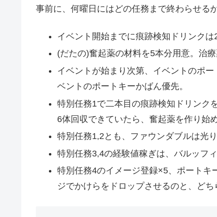
事前に、何曜日にはどの任務まで終わらせる
イベント開始までに痕跡検知ドリンクは
(だたの)奮起薬の材料を5本分用意。治
イベントが始まり次第、イベントのポー
ベントのポートキーかばん優先。
特別任務1で二本目の痕跡検知ドリンク
6体回収できていたら、奮起薬を作り始
特別任務1,2とも、ファウンダブルは光
特別任務3,4の経験値稼ぎは、バルッフ
特別任務4のイメージ登録×5、ポート
ジでかけらをドロップさせるのと、どち