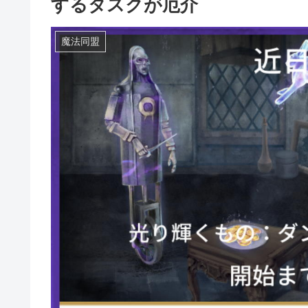
するタスクが厄介
魔法同盟