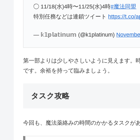
◯ 11/18(水)4時〜11/25(水)4時
#魔法同盟
特別任務などは連鎖ツイート
https://t.co
— 𝕜𝟙𝕡𝕝𝕒𝕥𝕚𝕟𝕦𝕞 (@k1platinum)
November
第一部よりは少しやさしいように見えます。
です。余裕を持って臨みましょう。
タスク攻略
今回も、魔法薬絡みの時間のかかるタスクが