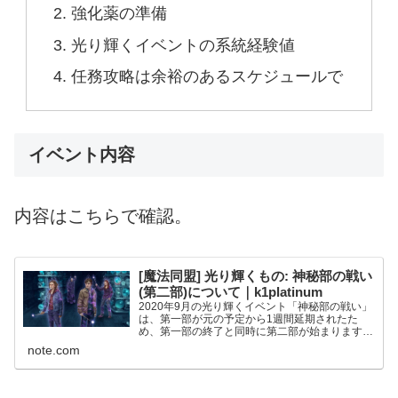
強化薬の準備
光り輝くイベントの系統経験値
任務攻略は余裕のあるスケジュールで
イベント内容
内容はこちらで確認。
[魔法同盟] 光り輝くもの: 神秘部の戦い
(第二部)について｜k1platinum
2020年9月の光り輝くイベント「神秘部の戦い」
は、第一部が元の予定から1週間延期されたた
め、第一部の終了と同時に第二部が始まります。
今回の最難関は、特別任務4/4の「光り輝くイベ
note.com
ントの系統経験値を500稼ぐ」です。これは時間
がかかります...