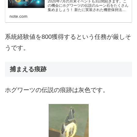
2020年7月の月末イベントも3日間続きます。こ
の機会にホグワーツの伝説のルーン石をたくさん
集めましょう！ 新たに実装された機密保持法特
別部隊訓練に用いる新アイテム「フィールドガイ
note.com
ド」をたくさん集めるチャンスです！ 1. 日時 日
本時間 7...
系統経験値を800獲得するという任務が厳しそ
うです。
捕まえる痕跡
ホグワーツの伝説の痕跡は灰色です。