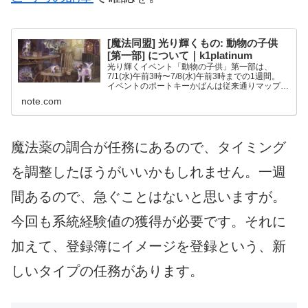
[魔法同盟] 光り輝くもの: 動物の子供
[第一部] について｜k1platinum
光り輝くイベント「動物の子供」第一部は、
7/1(水)午前3時〜7/8(水)午前3時までの1週間。
イベントのポートキーかばんは従来通りマップ上
で見分けが付きます(紫色)し、距離も前回までと
note.com
同じく1.5km。前回までと同様、特別任務やボー
ナス...
魔法薬の調合が任務にあるので、タイミング
を調整したほうがいいかもしれません。一週
間あるので、急ぐことはないと思いますが。
今回も系統経験値の獲得が必要です。それに
加えて、登録簿にイメージを登録という、新
しいタイプの任務があります。