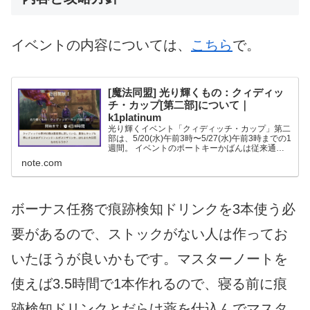
イベントの内容については、
こちら
で。
[魔法同盟] 光り輝くもの：クィディッ
チ・カップ[第二部]について｜
k1platinum
光り輝くイベント「クィディッチ・カップ」第二
部は、5/20(水)午前3時〜5/27(水)午前3時までの1
週間。 イベントのポートキーかばんは従来通り
マップ上で見分けが付きます(紫色)し、距離も前
note.com
回までと同じく1.5km。特別任務やボーナス任...
ボーナス任務で痕跡検知ドリンクを3本使う必
要があるので、ストックがない人は作ってお
いたほうが良いかもです。マスターノートを
使えば3.5時間で1本作れるので、寝る前に痕
跡検知ドリンクとだらけ薬を仕込んでマスタ