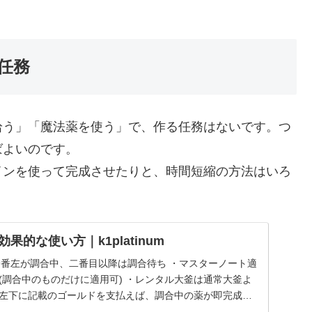
任務
拾う」「魔法薬を使う」で、作る任務はないです。つ
ばよいのです。
インを使って完成させたりと、時間短縮の方法はいろ
効果的な使い方｜k1platinum
・一番左が調合中、二番目以降は調合待ち ・マスターノート適
 (調合中のものだけに適用可) ・レンタル大釜は通常大釜よ
 ・左下に記載のゴールドを支払えば、調合中の薬が即完成、