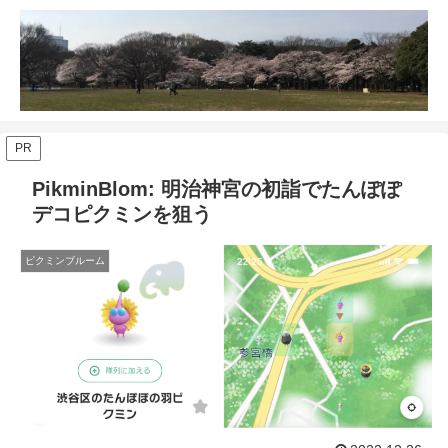
PR
PikminBlom: 明治神宮の初詣でたんぽぽ
デコピクミンを狙う
ピクミンブルーム