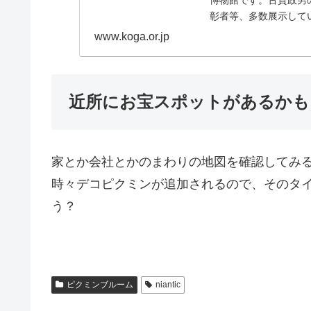
博物館です。古賀政男
彰者等、多数展示して
www.koga.or.jp
近所にお宝スポットがあるかも
家とか会社とかのまわりの地図を確認してみ
時々デコピクミンが追加されるので、そのタ
う？
ピクミンブルーム
niantic