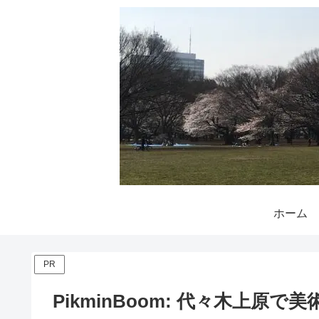
ホーム
PR
PikminBoom: 代々木上原で