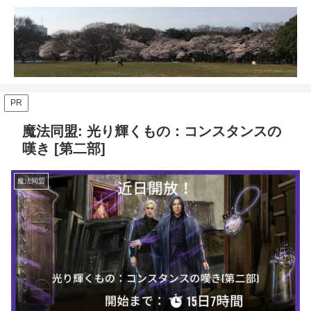
PR
魔法同盟: 光り輝くもの：コンスタンスの
嘆き [第二部]
魔法同盟