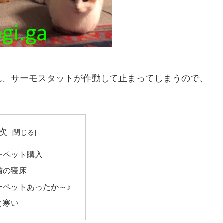
れ、サーモスタットが作動して止まってしまうので、
次
ーペット購入
猫の寝床
ーペットあったか～♪
と寒い