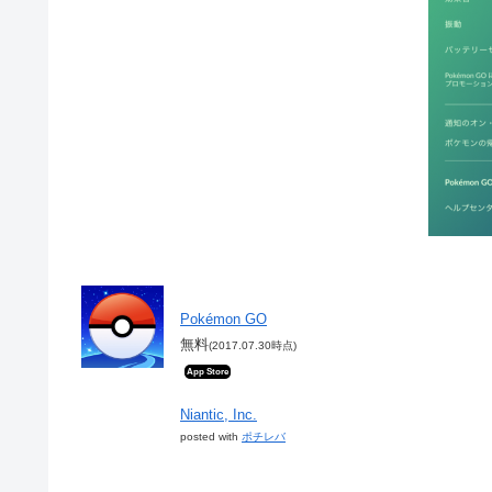
Pokémon GO
無料
(2017.07.30時点)
App Store
Niantic, Inc.
posted with
ポチレバ