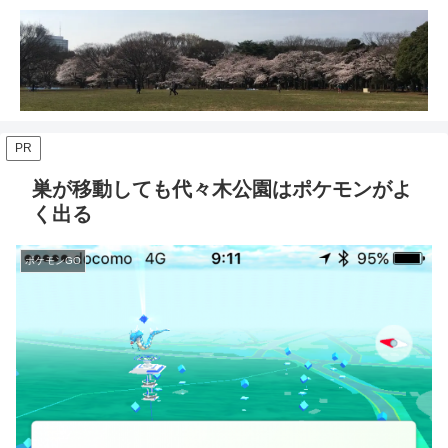
PR
巣が移動しても代々木公園はポケモンがよ
く出る
ポケモンGO